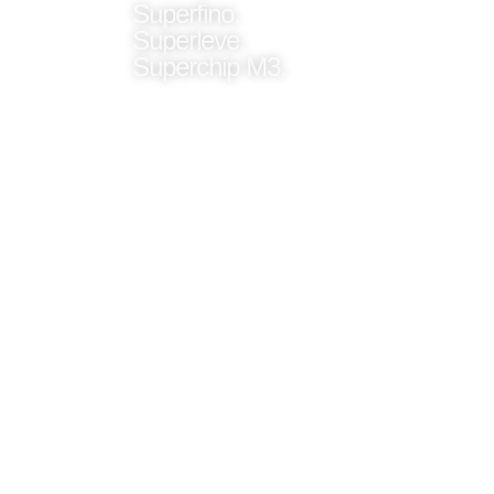
Superfino.
Superleve.
Superchip M3.
O MacBook Air arrasa
tanto no trabalho
quanto na diversão, e
o chip M3 traz
recursos ainda
melhores para o
notebook mais
popular do mundo.
São até 18 horas de
bateria para você
levar o MacBook Air
para todo lugar e voar
em qualquer tarefa.