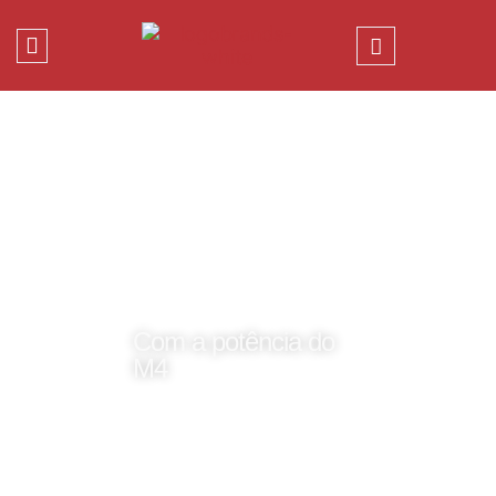
MacBook
Pro
Com a potência do
M4
Os chips M4, M4 Pro
e M4 Max