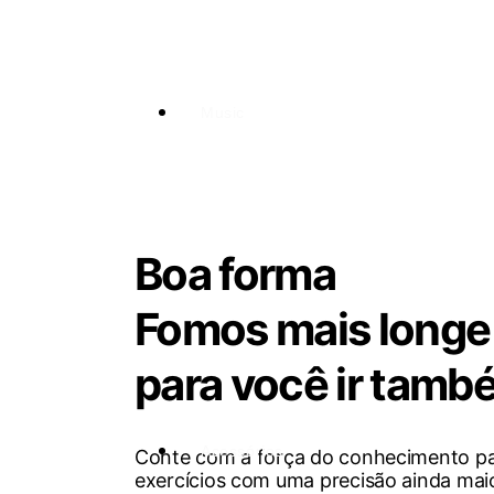
Music
Boa forma
Fomos mais longe
para você ir tamb
Acessórios
Conte com a força do conhecimento pa
exercícios com uma precisão ainda maio