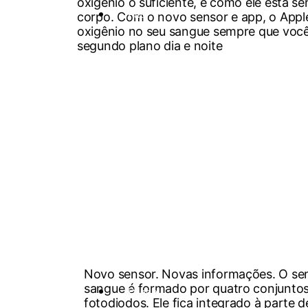
oxigênio o suficiente, e como ele está se
iPad
corpo. Com o novo sensor e app, o Appl
oxigênio no seu sangue sempre que você q
segundo plano dia e noite
Novo sensor. Novas informações. O sen
sangue é formado por quatro conjuntos
iPhone
fotodiodos. Ele fica integrado à parte de