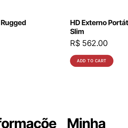
e Rugged
HD Externo Portá
Slim
R$
562.00
ADD TO CART
formaçõe
Minha