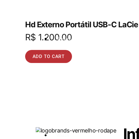
Hd Externo Portátil USB-C LaCi
R$
1.200.00
iPhone
ADD TO CART
In
Watch