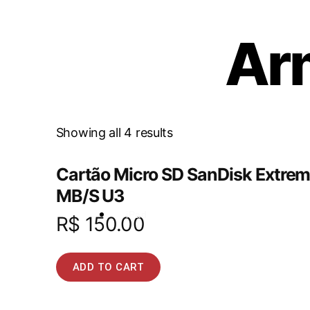
Ar
Showing all 4 results
Cartão Micro SD SanDisk Extrem
MB/S U3
iPad
R$
150.00
ADD TO CART