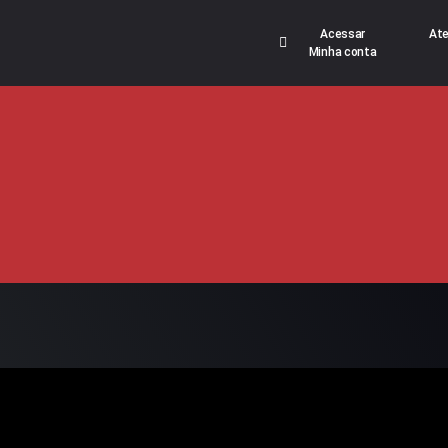
Acessar
At
Minha conta