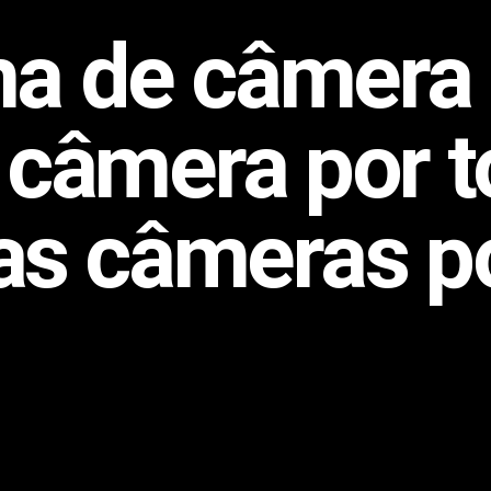
ma de câmera 
câmera por t
as câmeras p