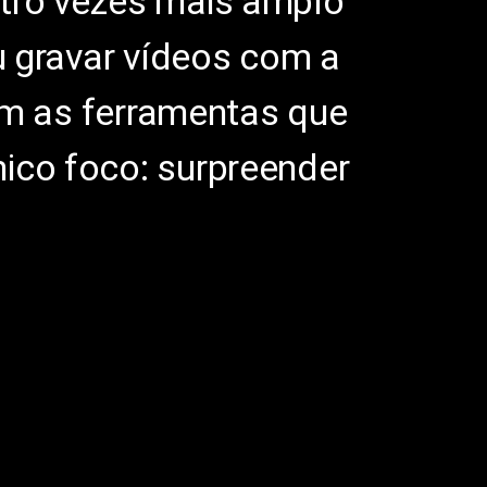
atro vezes mais amplo
 gravar ví­deos com a
om as ferramentas que
ico foco: surpreender