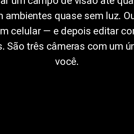
rar um campo de visão até qu
 em ambientes quase sem luz. Ou
m celular — e depois editar c
os. São três câmeras com um ún
você.