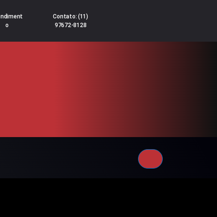
endiment
Contato: (11)
o
97672-8128