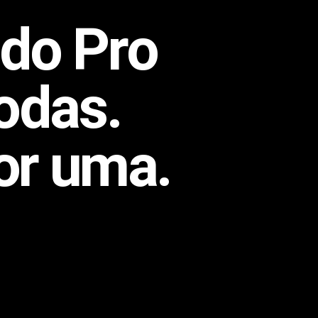
do Pro
odas.
or uma.