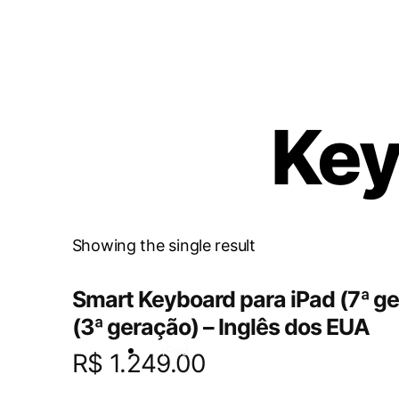
Key
Showing the single result
Smart Keyboard para iPad (7ª ge
(3ª geração) – Inglês dos EUA
iPad
R$
1.249.00