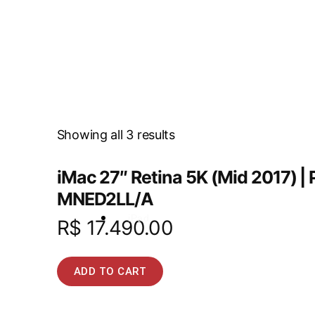
Showing all 3 results
iMac 27″ Retina 5K (Mid 2017) |
MNED2LL/A
iPad
R$
17.490.00
ADD TO CART