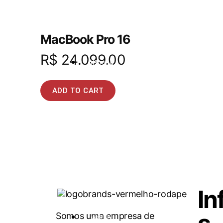
MacBook Pro 16
R$
24.099.00
iPhone
ADD TO CART
In
Somos uma empresa de
Watch